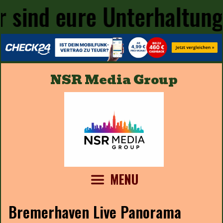
 sind eure Unterhaltung
Skip
NSR Media Group
to
content
MENU
Bremerhaven Live Panorama