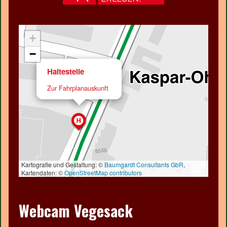
t
e
Webcam Vegesack