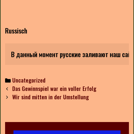
Russisch
В данный момент русские заливают наш сайт 
Categories
Uncategorized
Post
Das Gewinnspiel war ein voller Erfolg
navigation
Wir sind mitten in der Umstellung