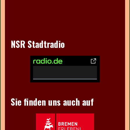
NSR Stadtradio
0
%
C
Sie finden uns auch auf
o
m
p
l
e